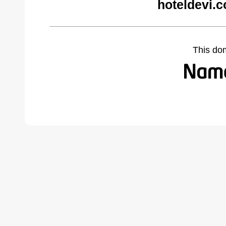
hoteldevi.
This do